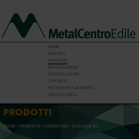
HOME
AZIENDA
PRODOTTI
REALIZZAZIONI
CERTIFICAZIONI
CONTATTI
PREVENTIVO GRATUITO
AREA TECNICA
PRODOTTI
HOME
/
PRODOTTI
/
COPERTURE
/
ISOLPACK R4
Coperture