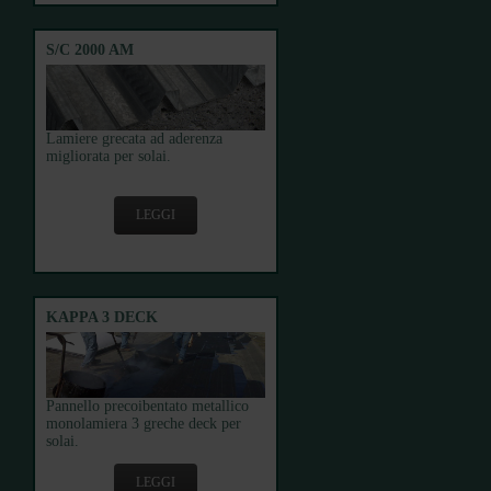
S/C 2000 AM
Lamiere grecata ad aderenza
migliorata per solai.
LEGGI
KAPPA 3 DECK
Pannello precoibentato metallico
monolamiera 3 greche deck per
solai.
LEGGI