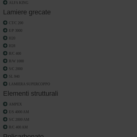
ALFA KING
Lamiere grecate
CT/C 200
E/P 3000
H20
H28
R/C 400
R/W 1000
S/C 2000
SL 940
LAMIERA SUPERCOPPO
Elementi strutturali
AMPEX
E/S 4000 AM
S/C 2000 AM
R/C 400 AM
Policarbonato