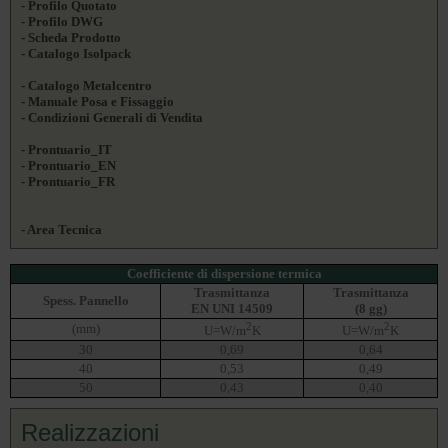
- Profilo Quotato
- Profilo DWG
- Scheda Prodotto
- Catalogo Isolpack
- Catalogo Metalcentro
- Manuale Posa e Fissaggio
- Condizioni Generali di Vendita
- Prontuario_IT
- Prontuario_EN
- Prontuario_FR
- Area Tecnica
Coefficiente di dispersione termica
Trasmittanza
Trasmittanza
Spess. Pannello
EN UNI 14509
(8 gg)
2
2
(mm)
U=W/m
K
U=W/m
K
30
0,69
0,64
40
0,53
0,49
50
0,43
0,40
Realizzazioni