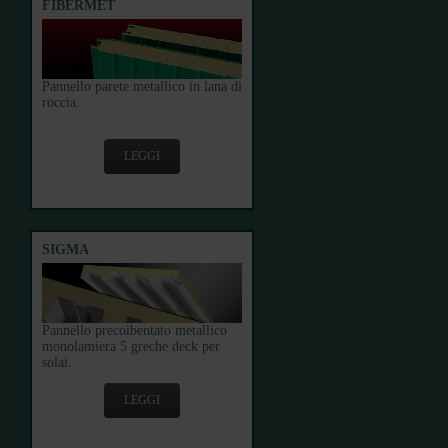
FIBERMET
Pannello parete metallico in lana di
roccia.
LEGGI
SIGMA
Pannello precoibentato metallico
monolamiera 5 greche deck per
solai.
LEGGI