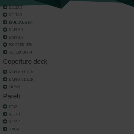
DELTA 3
DELTA 5
ISOLPACK R4
KAPPA 3
KAPPA 5
ISOGREK H28
SUPERCOPPO
Coperture deck
KAPPA 3 DECK
KAPPA 5 DECK
SIGMA
Pareti
STAR
ALFA 1
ALFA 2
ONDA