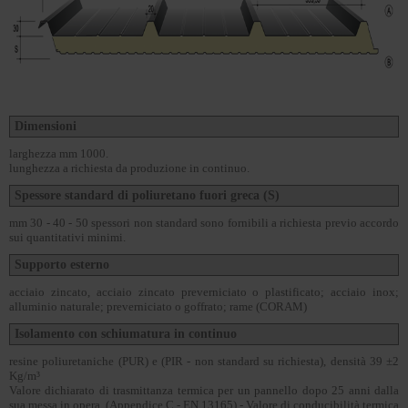
Dimensioni
larghezza mm 1000.
lunghezza a richiesta da produzione in continuo.
Spessore standard di poliuretano fuori greca (S)
mm 30 - 40 - 50 spessori non standard sono fornibili a richiesta previo accordo
sui quantitativi minimi.
Supporto esterno
acciaio zincato, acciaio zincato preverniciato o plastificato; acciaio inox;
alluminio naturale; preverniciato o goffrato; rame (CORAM)
Isolamento con schiumatura in continuo
resine poliuretaniche (PUR) e (PIR - non standard su richiesta), densità 39 ±2
Kg/m³
Valore dichiarato di trasmittanza termica per un pannello dopo 25 anni dalla
sua messa in opera, (Appendice C - EN 13165) - Valore di conducibilità termica