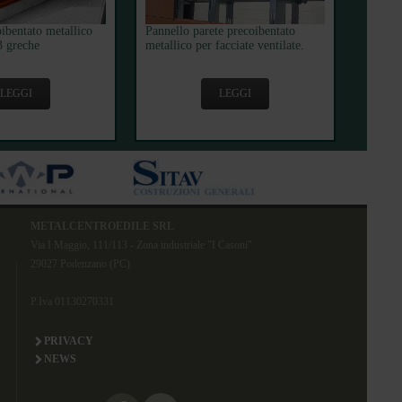
ibentato metallico
Pannello parete precoibentato
 greche
metallico per facciate ventilate.
LEGGI
LEGGI
METALCENTROEDILE SRL
Via I Maggio, 111/113 - Zona industriale "I Casoni"
29027 Podenzano (PC)
P.Iva 01130270331
PRIVACY
NEWS