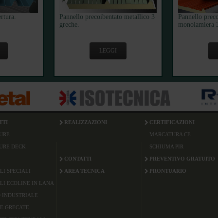
rtura.
Pannello precoibentato metallico 3
Pannello preco
greche.
monolamiera 3
LEGGI
TTI
REALIZZAZIONI
CERTIFICAZIONI
URE
MARCATURA CE
URE DECK
SCHIUMA PIR
CONTATTI
PREVENTIVO GRATUITO
LI SPECIALI
AREA TECNICA
PRONTUARIO
LI ECOLINE IN LANA
 INDUSTRIALE
E GRECATE