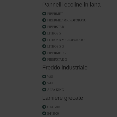
Pannelli ecoline in lana
FIBERMET
FIBERMET MICROFORATO
FIBERSTAR
LITHOS 5
LITHOS 5 MICROFORATO
LITHOS 5 G
FIBERMET G
FIBERSTAR G
Freddo industriale
WSJ
WFJ
ALFA KING
Lamiere grecate
CT/C 200
E/P 3000