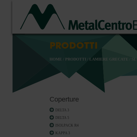
PRODOTTI
HOME
/
PRODOTTI
/
LAMIERE GRECATE
/
SL
Coperture
DELTA 3
DELTA 5
ISOLPACK R4
KAPPA 3