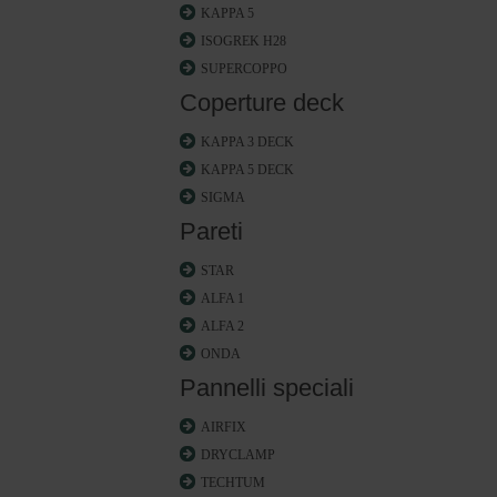
KAPPA 5
ISOGREK H28
SUPERCOPPO
Coperture deck
KAPPA 3 DECK
KAPPA 5 DECK
SIGMA
Pareti
STAR
ALFA 1
ALFA 2
ONDA
Pannelli speciali
AIRFIX
DRYCLAMP
TECHTUM