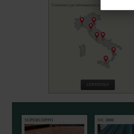
Contattaci per informazioni e richieste.
CONTATTACI
SUPERCOPPO
S/C 2000