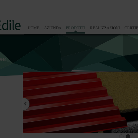
HOME
AZIENDA
PRODOTTI
REALIZZAZIONI
CERTIF
 940