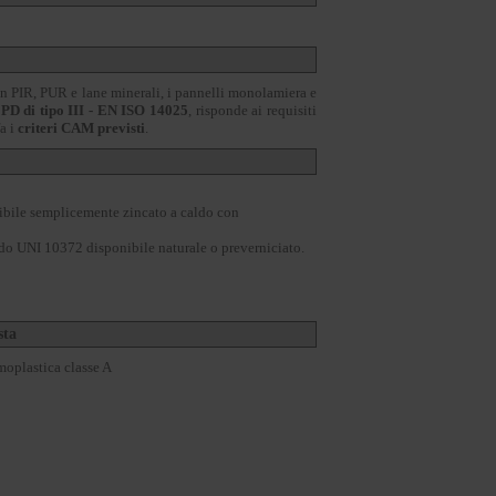
in PIR, PUR e lane minerali, i pannelli monolamiera e
PD di tipo III - EN ISO 14025
, risponde ai requisiti
fa i
criteri CAM previsti
.
ibile semplicemente zincato a caldo con
o UNI 10372 disponibile naturale o preverniciato.
sta
rmoplastica classe A