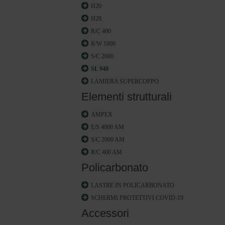
H20
H28
R/C 400
R/W 1000
S/C 2000
SL 940
LAMIERA SUPERCOPPO
Elementi strutturali
AMPEX
E/S 4000 AM
S/C 2000 AM
R/C 400 AM
Policarbonato
LASTRE IN POLICARBONATO
SCHERMI PROTETTIVI COVID-19
Accessori