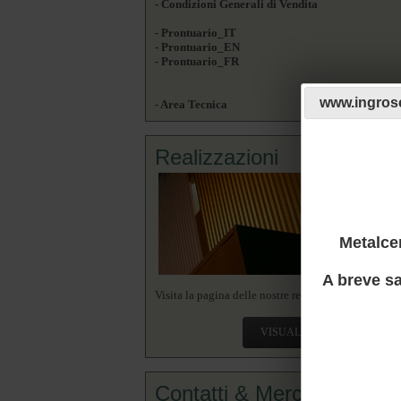
- Condizioni Generali di Vendita
- Prontuario_IT
- Prontuario_EN
- Prontuario_FR
www.ingrosc
- Area Tecnica
Realizzazioni
Metalcen
A breve sa
Visita la pagina delle nostre realizzazioni.
VISUALIZZA
Contatti & Mercato