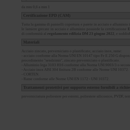
da mm 0,6 a mm 1
Certificazione EPD (CAM)
Tutta la gamma di pannelli copertura e parete in acciaio e alluminio 
le lamiere grecate in acciaio e alluminio possiede la certificazione
E
di conformità al
regolamento edilizia DM 23 giugno 2022
, e soddis
Materiali
Acciaio zincato, preverniciato o plastificato; acciaio inox, rame:
- acciaio conforme alla Norma UNI EN 10147 tipo Fe E 250 G dispon
procedimento "sendzimir", zincato preverniciato o plastificato.
- Alluminio lega 3103 H16 conforme alla Norma UNI 9003/3 o second
- Acciaio inox AISI 304 finitura 2B conforme alle Norme UNI 10372.
- CORTEN.
- Rame conforme alle Norme UNI EN 1172 - UNI 10372.
Trattamenti protettivi per supporto esterno fornibili a richie
preverniciatura poliestere per esterni, poliestere siliconico, PVDF, te