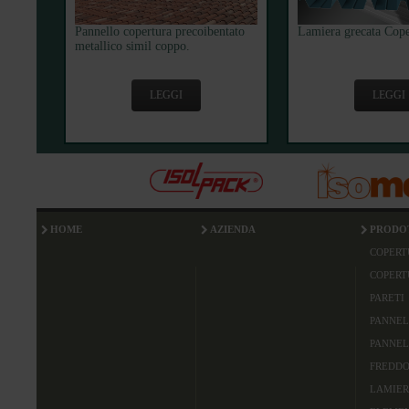
Pannello copertura precoibentato
Lamiera grecata Cope
metallico simil coppo.
LEGGI
LEGGI
HOME
AZIENDA
PRODO
COPERT
COPERT
PARETI
PANNEL
PANNEL
FREDDO
LAMIER