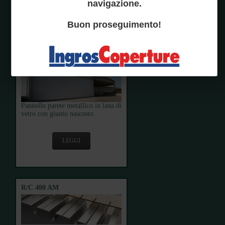
navigazione.
LEGGI
Buon proseguimento!
FIBERSTAR G
Pannello parete metallico in lana di
vetro con giunto nascosto.
LEGGI
R/C 400 AM