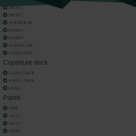
DELTA 3
DELTA 5
ISOLPACK R4
KAPPA 3
KAPPA 5
ISOGREK H28
SUPERCOPPO
Coperture deck
KAPPA 3 DECK
KAPPA 5 DECK
SIGMA
Pareti
STAR
ALFA 1
ALFA 2
ONDA