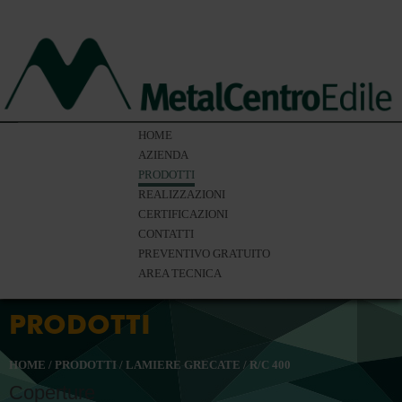
HOME
AZIENDA
PRODOTTI
REALIZZAZIONI
CERTIFICAZIONI
CONTATTI
PREVENTIVO GRATUITO
AREA TECNICA
PRODOTTI
HOME
/
PRODOTTI
/
LAMIERE GRECATE
/
R/C 400
Coperture