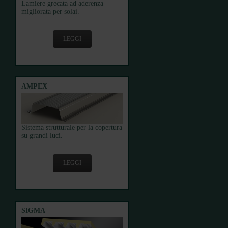
Lamiere grecata ad aderenza
migliorata per solai.
LEGGI
AMPEX
Sistema strutturale per la copertura
su grandi luci.
LEGGI
SIGMA