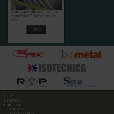
Pannello precoibentato metallico
monolamiera 5 greche deck per
solai.
LEGGI
HOME
AZIENDA
PRODOTTI
COPERTURE
COPERTURE DECK