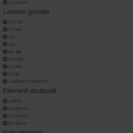
ALFA KING
Lamiere grecate
CT/C 200
E/P 3000
H20
H28
R/C 400
R/W 1000
S/C 2000
SL 940
LAMIERA SUPERCOPPO
Elementi strutturali
AMPEX
E/S 4000 AM
S/C 2000 AM
R/C 400 AM
Policarbonato