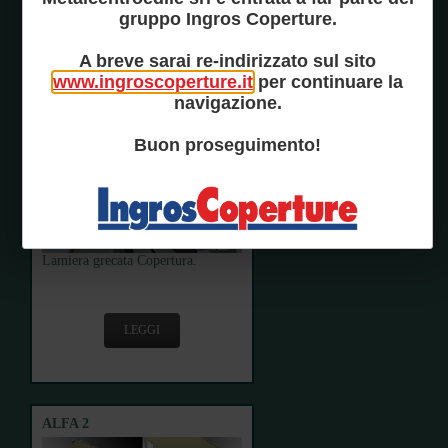
Lamiere grecata ad aderenza
gruppo Ingros Coperture.
migliorata per solai.
A breve sarai re-indirizzato sul sito
www.ingroscoperture.it
per continuare la
LEGGI
navigazione.
Buon proseguimento!
R/C 400
Lamiera grecata Copertura.
LEGGI
ALFA 2