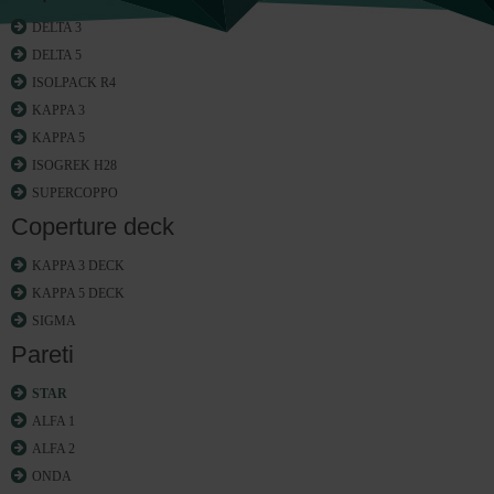
DELTA 3
DELTA 5
ISOLPACK R4
KAPPA 3
KAPPA 5
ISOGREK H28
SUPERCOPPO
Coperture deck
KAPPA 3 DECK
KAPPA 5 DECK
SIGMA
Pareti
STAR
ALFA 1
ALFA 2
ONDA