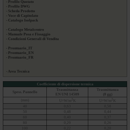
- Profilo Quotato
- Profilo DWG
- Scheda Prodotto
- Voce di Capitolato
- Catalogo Isolpack
- Catalogo Metalcentro
- Manuale Posa e Fissaggio
- Condizioni Generali di Vendita
- Prontuario_IT
- Prontuario_EN
- Prontuario_FR
- Area Tecnica
Coefficiente di dispersione termica
Trasmittanza
Trasmittanza
Spess. Pannello
EN UNI 14509
(8 gg)
2
2
(mm)
U=W/m
K
U=W/m
K
40
0,63
0,58
50
0,48
0,44
60
0,40
0,37
80
0,29
0,26
100
0,22
0,20