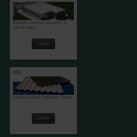
Pannello copertura metallico in
lana di vetro.
LEGGI
H20
Lamiera grecata Copertura, Parete.
LEGGI