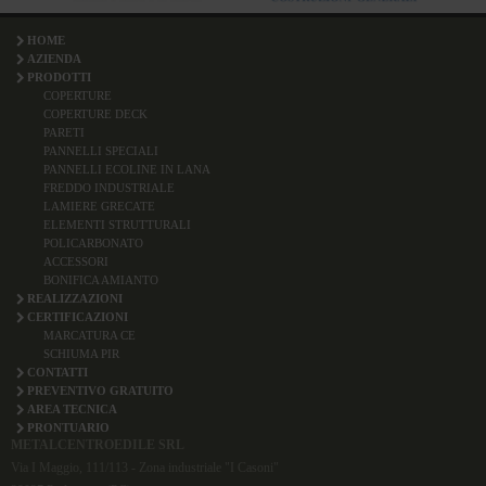
HOME
AZIENDA
PRODOTTI
COPERTURE
COPERTURE DECK
PARETI
PANNELLI SPECIALI
PANNELLI ECOLINE IN LANA
FREDDO INDUSTRIALE
LAMIERE GRECATE
ELEMENTI STRUTTURALI
POLICARBONATO
ACCESSORI
BONIFICA AMIANTO
REALIZZAZIONI
CERTIFICAZIONI
MARCATURA CE
SCHIUMA PIR
CONTATTI
PREVENTIVO GRATUITO
AREA TECNICA
PRONTUARIO
METALCENTROEDILE SRL
Via I Maggio, 111/113 - Zona industriale "I Casoni"