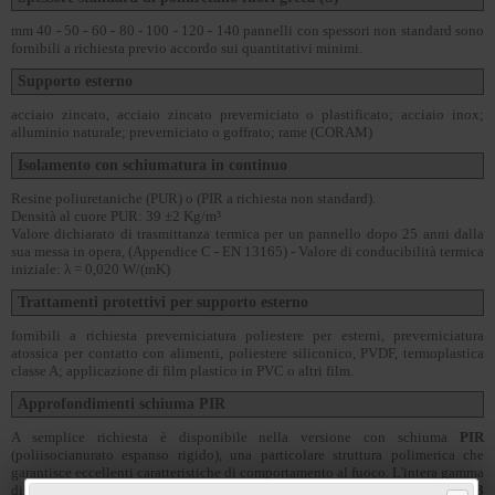
mm 40 - 50 - 60 - 80 - 100 - 120 - 140 pannelli con spessori non standard sono
fornibili a richiesta previo accordo sui quantitativi minimi.
Supporto esterno
acciaio zincato, acciaio zincato preverniciato o plastificato; acciaio inox;
alluminio naturale; preverniciato o goffrato; rame (CORAM)
Isolamento con schiumatura in continuo
Resine poliuretaniche (PUR) o (PIR a richiesta non standard).
Densità al cuore PUR: 39 ±2 Kg/m³
Valore dichiarato di trasmittanza termica per un pannello dopo 25 anni dalla
sua messa in opera, (Appendice C - EN 13165) - Valore di conducibilità termica
iniziale: λ = 0,020 W/(mK)
Trattamenti protettivi per supporto esterno
fornibili a richiesta preverniciatura poliestere per esterni, preverniciatura
atossica per contatto con alimenti, poliestere siliconico, PVDF, termoplastica
classe A; applicazione di film plastico in PVC o altri film.
Approfondimenti schiuma PIR
A semplice richiesta è disponibile nella versione con schiuma
PIR
(poliisocianurato espanso rigido), una particolare struttura polimerica che
garantisce eccellenti caratteristiche di comportamento al fuoco. L'intera gamma
di pannelli
ISOLPACK
, è stata certificata in
Classe B-s2, d0
presso il
CSTB