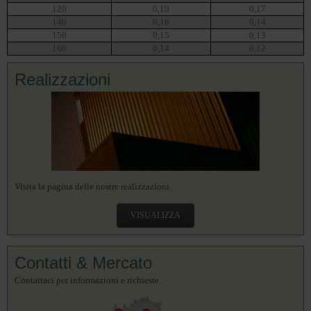
120
0,19
0,17
140
0,16
0,14
150
0,15
0,13
160
0,14
0,12
Realizzazioni
Visita la pagina delle nostre realizzazioni.
VISUALIZZA
Contatti & Mercato
Contattaci per informazioni e richieste.