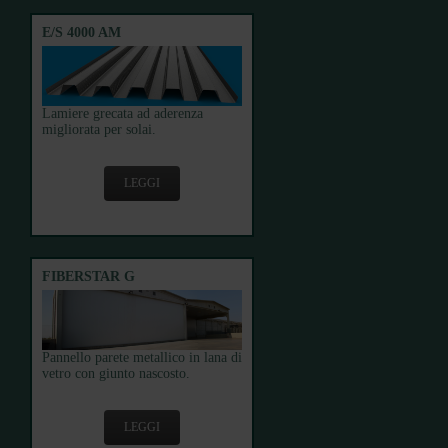
E/S 4000 AM
Lamiere grecata ad aderenza
migliorata per solai.
LEGGI
FIBERSTAR G
Pannello parete metallico in lana di
vetro con giunto nascosto.
LEGGI