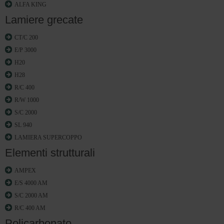
ALFA KING
Lamiere grecate
CT/C 200
E/P 3000
H20
H28
R/C 400
R/W 1000
S/C 2000
SL 940
LAMIERA SUPERCOPPO
Elementi strutturali
AMPEX
E/S 4000 AM
S/C 2000 AM
R/C 400 AM
Policarbonato